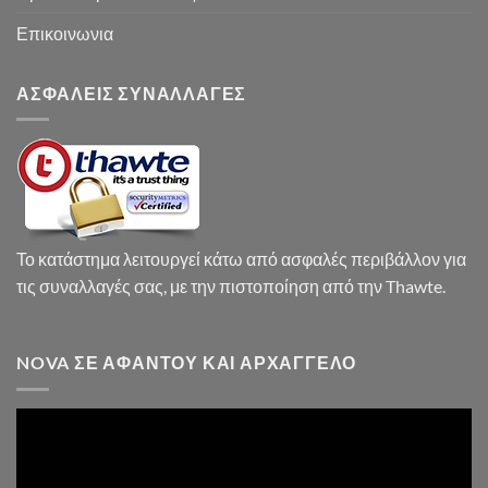
Επικοινωνια
ΑΣΦΑΛΕΙΣ ΣΥΝΑΛΛΑΓΕΣ
Το κατάστημα λειτουργεί κάτω από ασφαλές περιβάλλον για
τις συναλλαγές σας, με την πιστοποίηση από την Thawte.
NOVA ΣΕ ΑΦΆΝΤΟΥ ΚΑΙ ΑΡΧΆΓΓΕΛΟ