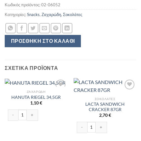
Κωδικός προϊόντος:
02-06052
Κατηγορίες:
Snacks
,
Ζαχαρώδη
,
Σοκολάτες
ΠΡΟΣΘΉΚΗ ΣΤΟ ΚΑΛΆΘΙ
ΣΧΕΤΙΚΆ ΠΡΟΪΌΝΤΑ
ΖΑΧΑΡΏΔΗ
HANUTA RIEGEL 34,5GR
ΣΟΚΟΛΆΤΕΣ
1,10
€
LACTA SANDWICH
CRACKER 87GR
HANUTA RIEGEL 34,5GR ποσότητα
2,70
€
LACTA SANDWICH CRACKER 87GR 