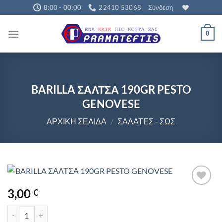
Μετάβαση
8:00 - 00:00
22410 53068
Σύνδεση
στο
περιεχόμενο
0
BARILLA ΣΑΛΤΣΑ 190GR PESTO
GENOVESE
ΑΡΧΙΚΉ ΣΕΛΊΔΑ
/
ΣΑΛΆΤΕΣ - ΣΩΣ
3,00
€
BARILLA ΣΑΛΤΣΑ 190GR PESTO GENOVESE ποσότητα