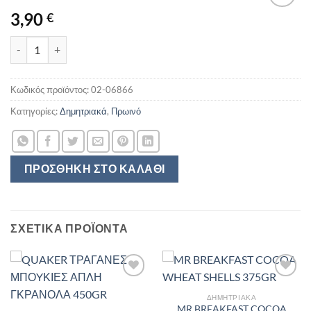
3,90
€
COOKIE CRISP ΔΗΜΗΤΡΙΑΚΑ NESTLE 375GR ποσότητα
Κωδικός προϊόντος:
02-06866
Κατηγορίες:
Δημητριακά
,
Πρωινό
ΠΡΟΣΘΉΚΗ ΣΤΟ ΚΑΛΆΘΙ
ΣΧΕΤΙΚΆ ΠΡΟΪΌΝΤΑ
ΔΗΜΗΤΡΙΑΚΆ
MR BREAKFAST COCOA