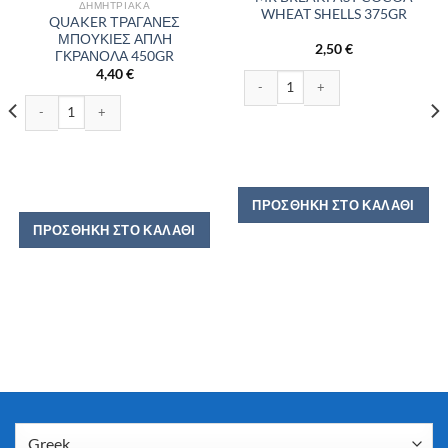
ΔΗΜΗΤΡΙΑΚΆ
WHEAT SHELLS 375GR
QUAKER ΤΡΑΓΑΝΕΣ
ΜΠΟYΚΙΕΣ ΑΠΛΗ
2,50
€
ΓΚΡΑΝΟΛΑ 450GR
4,40
€
MR BREAKFAST COCOA WHEAT SHEL
QUAKER ΤΡΑΓΑΝΕΣ ΜΠΟYΚΙΕΣ ΑΠΛΗ ΓΚΡΑΝΟΛΑ 450GR ποσότητα
ΠΡΟΣΘΉΚΗ ΣΤΟ ΚΑΛΆΘΙ
 ποσότητα
ΠΡΟΣΘΉΚΗ ΣΤΟ ΚΑΛΆΘΙ