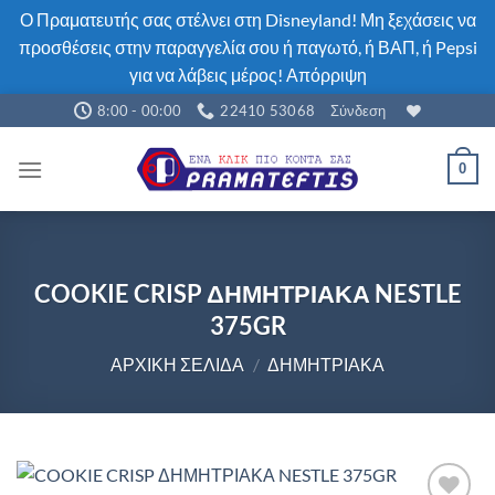
Ο Πραματευτής σας στέλνει στη Disneyland! Μη ξεχάσεις να
προσθέσεις στην παραγγελία σου ή παγωτό, ή ΒΑΠ, ή Pepsi
για να λάβεις μέρος!
Απόρριψη
Μετάβαση
8:00 - 00:00
22410 53068
Σύνδεση
στο
περιεχόμενο
0
COOKIE CRISP ΔΗΜΗΤΡΙΑΚΑ NESTLE
375GR
ΑΡΧΙΚΉ ΣΕΛΊΔΑ
/
ΔΗΜΗΤΡΙΑΚΆ