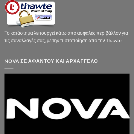
Το κατάστημα λειτουργεί κάτω από ασφαλές περιβάλλον για
τις συναλλαγές σας, με την πιστοποίηση από την Thawte.
NOVA ΣΕ ΑΦΆΝΤΟΥ ΚΑΙ ΑΡΧΆΓΓΕΛΟ