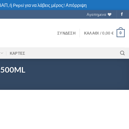
ΑΠ, ή Pepsi για να λάβεις μέρος!
Απόρριψη
Αγαπημενα
0
ΣΎΝΔΕΣΗ
ΚΑΛΆΘΙ /
0,00
€
ΚΑΡΤΕΣ
 500ML
TA MANGO 500ML ποσότητα