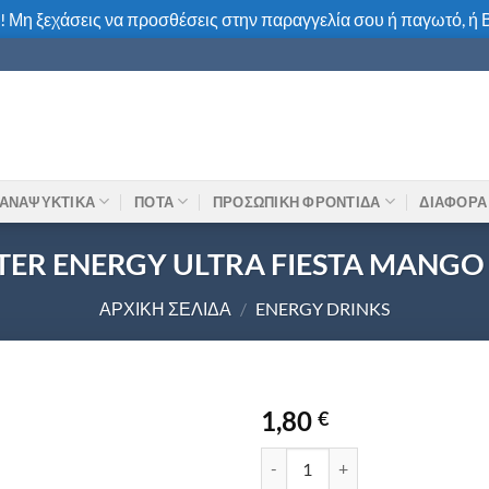
! Μη ξεχάσεις να προσθέσεις στην παραγγελία σου ή παγωτό, ή Β
ΑΝΑΨΥΚΤΙΚΑ
ΠΟΤΑ
ΠΡΟΣΩΠΙΚΗ ΦΡΟΝΤΙΔΑ
ΔΙΑΦΟΡΑ
ER ENERGY ULTRA FIESTA MANGO
ΑΡΧΙΚΉ ΣΕΛΊΔΑ
/
ENERGY DRINKS
1,80
€
MONSTER ENERGY ULTRA FIES