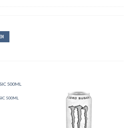
ΘΙ
SIC 500ML
00ML ποσότητα