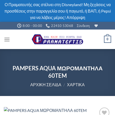
Ο Πραματευτής σας στέλνει στη Disneyland! Μη ξεχάσεις να
προσθέσεις στην παραγγελία σου ή παγωτό, ή ΒΑΠ, ή Pepsi
για να λάβεις μέρος!
Απόρριψη
Μετάβαση
8:00 - 00:00
22410 53068
Σύνδεση
στο
περιεχόμενο
0
PAMPERS AQUA ΜΩΡΟΜΑΝΤΗΛΑ
60TEM
ΑΡΧΙΚΉ ΣΕΛΊΔΑ
/
ΧΑΡΤΙΚΆ