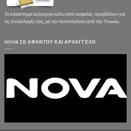
Το κατάστημα λειτουργεί κάτω από ασφαλές περιβάλλον για
τις συναλλαγές σας, με την πιστοποίηση από την Thawte.
NOVA ΣΕ ΑΦΆΝΤΟΥ ΚΑΙ ΑΡΧΆΓΓΕΛΟ