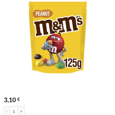
Προσθήκη
στα
αγαπημένα
3,10
€
M&M'S PEANUT 125GR ποσότητα