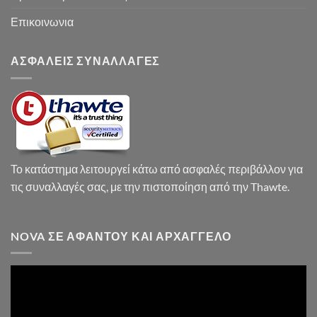
Επικοινωνια
ΑΣΦΑΛΕΙΣ ΣΥΝΑΛΛΑΓΕΣ
Το κατάστημα λειτουργεί κάτω από ασφαλές περιβάλλον για
τις συναλλαγές σας, με την πιστοποίηση από την Thawte.
NOVA ΣΕ ΑΦΆΝΤΟΥ ΚΑΙ ΑΡΧΆΓΓΕΛΟ