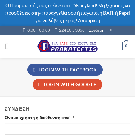
Ο Πραματευτής σας στέλνει στη Disneyland! Μη ξεχάσεις να
προσθέσεις στην παραγγελία σου ή παγωτό, ή ΒΑΠ, ή Pepsi
για να λάβεις μέρος!
Απόρριψη
Μετάβαση
8:00 - 00:00
22410 53068
Σύνδεση
στο
περιεχόμενο
0
LOGIN WITH
FACEBOOK
LOGIN WITH
GOOGLE
ΣΎΝΔΕΣΗ
Απαιτείται
Όνομα χρήστη ή διεύθυνση email
*