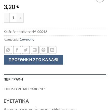
3,20
€
ΑΡΑΒΙΚΗ ΠΙΤΑ ΚΟΤΟΠΟΥΛΟ FRESH SNACK 200GR ποσότητα
Κωδικός προϊόντος:
49-00042
Κατηγορία:
Σάντουιτς
ΠΡΟΣΘΉΚΗ ΣΤΟ ΚΑΛΆΘΙ
ΠΕΡΙΓΡΑΦΉ
ΕΠΙΠΛΈΟΝ ΠΛΗΡΟΦΟΡΊΕΣ
ΣΥΣΤΑΤΙΚΑ
Βραστό φιλέτο κοτόπουλου, chicky’s sauce.