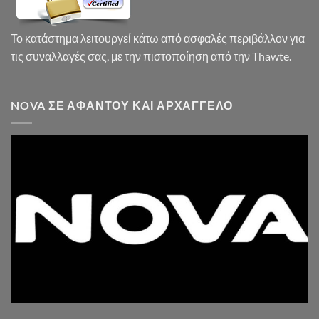
Το κατάστημα λειτουργεί κάτω από ασφαλές περιβάλλον για
τις συναλλαγές σας, με την πιστοποίηση από την Thawte.
NOVA ΣΕ ΑΦΆΝΤΟΥ ΚΑΙ ΑΡΧΆΓΓΕΛΟ