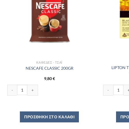
ΚΑΦΈΔΕΣ - ΤΣΆΙ
LIPTON 
NESCAFE CLASSIC 200GR
9,80
€
ότητα
NESCAFE CLASSIC 200GR ποσότητα
LIPTON ΤΣΑΙ 
ΠΡΟΣΘΉΚΗ ΣΤΟ ΚΑΛΆΘΙ
ΠΡΟ