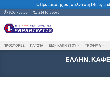
Ο Πραματευτής σας στέλνει στη Disneyland
Μετάβαση
8:00 - 00:00
22410 53068
στο
περιεχόμενο
ΠΡΟΣΦΟΡΕΣ
ΠΑΓΩΤΑ
ΕΙΔΗ ΚΑΠΝΙΣΤΟΥ
ΤΡΟΦΙΜΑ
ΕΛΛΗΝ. ΚΑΦ