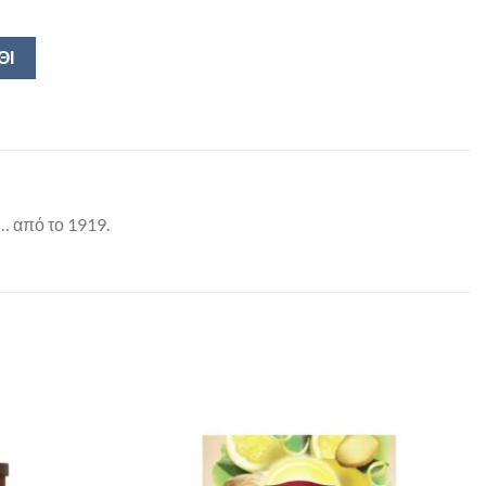
ΘΙ
… από το 1919.