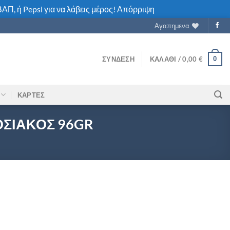
ΑΠ, ή Pepsi για να λάβεις μέρος!
Απόρριψη
Αγαπημενα
0
ΣΎΝΔΕΣΗ
ΚΑΛΆΘΙ /
0,00
€
ΚΑΡΤΕΣ
ΣΙΑΚΟΣ 96GR
ΑΓΑΛΟΣ ΠΑΡΑΔΟΣΙΑΚΟΣ 96GR ποσότητα