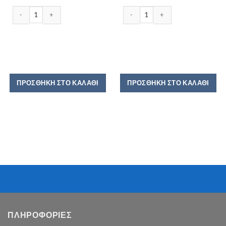
ΜΠΙΦΤΕΚΙΑ ΚΟΤΟΠΟΥΛΟΥ IFANTIS 400GR ποσότητα
ΧΡΥΣΗ ΖΥΜΗ ΚΡΟΥΑΣΑΝ ΒΟΥΤΗΡΟΥ
ΠΡΟΣΘΉΚΗ ΣΤΟ ΚΑΛΆΘΙ
ΠΡΟΣΘΉΚΗ ΣΤΟ ΚΑΛΆΘΙ
ΠΛΗΡΟΦΟΡΙΕΣ