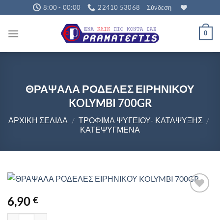
Μετάβαση
8:00 - 00:00
22410 53068
Σύνδεση
στο
περιεχόμενο
0
ΘΡΑΨΑΛΑ ΡΟΔΕΛΕΣ ΕΙΡΗΝΙΚΟΥ
KOLYMBI 700GR
ΑΡΧΙΚΉ ΣΕΛΊΔΑ
/
ΤΡΌΦΙΜΑ ΨΥΓΕΊΟΥ- ΚΑΤΆΨΥΞΗΣ
/
ΚΑΤΕΨΥΓΜΈΝΑ
6,90
€
ΘΡΑΨΑΛΑ ΡΟΔΕΛΕΣ ΕΙΡΗΝΙΚΟΥ KOLYMBI 700GR ποσότητα