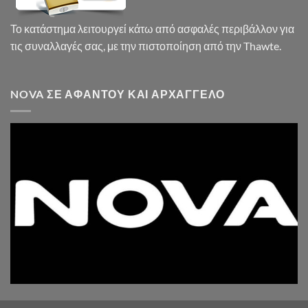
Το κατάστημα λειτουργεί κάτω από ασφαλές περιβάλλον για
τις συναλλαγές σας, με την πιστοποίηση από την Thawte.
NOVA ΣΕ ΑΦΆΝΤΟΥ ΚΑΙ ΑΡΧΆΓΓΕΛΟ