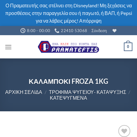
Ο Πραματευτής σας στέλνει στη Disneyland! Μη ξεχάσεις να
προσθέσεις στην παραγγελία σου ή παγωτό, ή ΒΑΠ, ή Pepsi
για να λάβεις μέρος!
Απόρριψη
Μετάβαση
8:00 - 00:00
22410 53068
Σύνδεση
στο
περιεχόμενο
0
ΚΑΛΑΜΠΟΚΙ FROZA 1KG
ΑΡΧΙΚΉ ΣΕΛΊΔΑ
/
ΤΡΌΦΙΜΑ ΨΥΓΕΊΟΥ- ΚΑΤΆΨΥΞΗΣ
/
ΚΑΤΕΨΥΓΜΈΝΑ