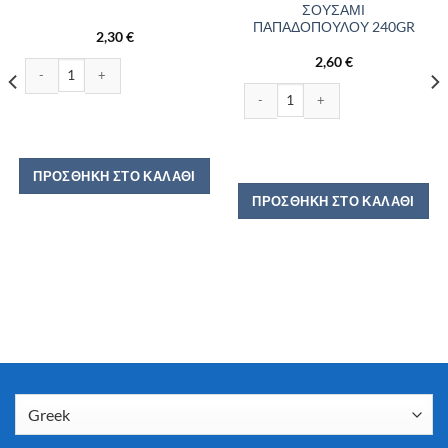
ΣΟΥΣΑΜΙ
ΠΑΠΑΔΟΠΟΥΛΟΥ 240GR
2,30
€
2,60
€
ΠΑΞΑΜΑΣ ΜΕ ΧΑΡΟΥΠΙ 400GR ποσότητα
ΟΛΕΓΚΟΣ 680GR ποσότητα
ΧΩΡΙΑΤΙΚΕΣ ΦΡΥΓΑΝΙΕΣ ΣΟΥΣΑΜΙ
ΠΡΟΣΘΉΚΗ ΣΤΟ ΚΑΛΆΘΙ
ΠΡΟΣΘΉΚΗ ΣΤΟ ΚΑΛΆΘΙ
ότητα