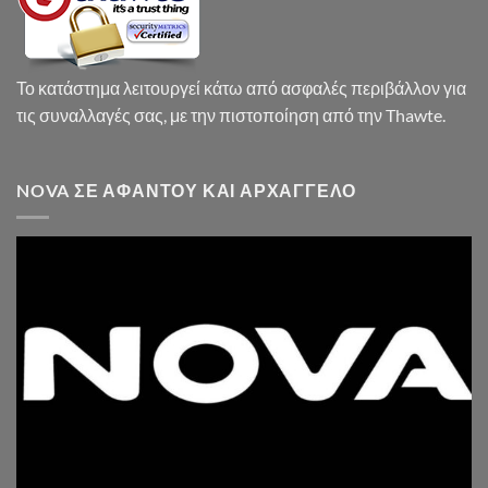
Το κατάστημα λειτουργεί κάτω από ασφαλές περιβάλλον για
τις συναλλαγές σας, με την πιστοποίηση από την Thawte.
NOVA ΣΕ ΑΦΆΝΤΟΥ ΚΑΙ ΑΡΧΆΓΓΕΛΟ