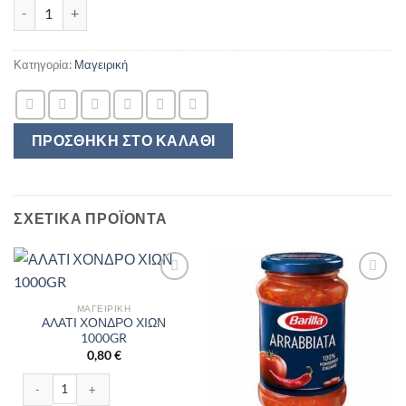
Κοτόσουπα με ζυμαρικά Quick Snack Knorr ποσότητα
Κατηγορία:
Μαγειρική
ΠΡΟΣΘΉΚΗ ΣΤΟ ΚΑΛΆΘΙ
ΣΧΕΤΙΚΆ ΠΡΟΪΌΝΤΑ
ΜΑΓΕΙΡΙΚΉ
ΑΛΑΤΙ ΧΟΝΔΡΟ ΧΙΩΝ
1000GR
0,80
€
ΑΛΑΤΙ ΧΟΝΔΡΟ ΧΙΩΝ 1000GR ποσότητα