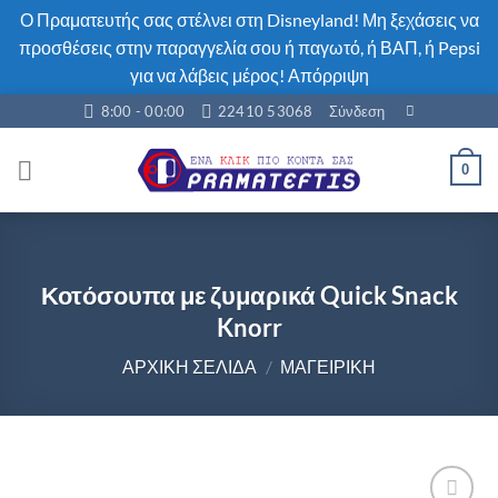
Ο Πραματευτής σας στέλνει στη Disneyland! Μη ξεχάσεις να
προσθέσεις στην παραγγελία σου ή παγωτό, ή ΒΑΠ, ή Pepsi
για να λάβεις μέρος!
Απόρριψη
Μετάβαση
8:00 - 00:00
22410 53068
Σύνδεση
στο
περιεχόμενο
0
Κοτόσουπα με ζυμαρικά Quick Snack
Knorr
ΑΡΧΙΚΉ ΣΕΛΊΔΑ
/
ΜΑΓΕΙΡΙΚΉ