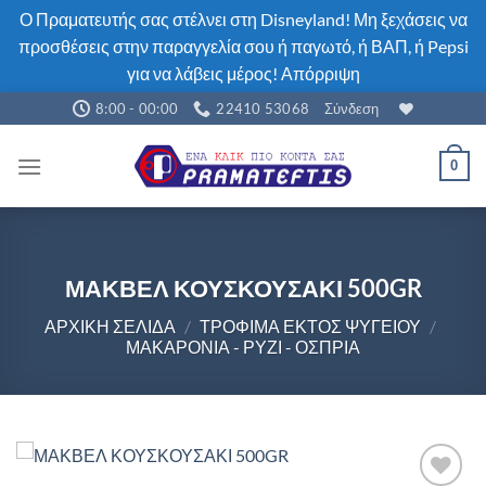
Ο Πραματευτής σας στέλνει στη Disneyland! Μη ξεχάσεις να
προσθέσεις στην παραγγελία σου ή παγωτό, ή ΒΑΠ, ή Pepsi
για να λάβεις μέρος!
Απόρριψη
Μετάβαση
8:00 - 00:00
22410 53068
Σύνδεση
στο
περιεχόμενο
0
ΜΑΚΒΕΛ ΚΟΥΣΚΟΥΣΑΚΙ 500GR
ΑΡΧΙΚΉ ΣΕΛΊΔΑ
/
ΤΡΟΦΙΜΑ ΕΚΤΟΣ ΨΥΓΕΊΟΥ
/
ΜΑΚΑΡΌΝΙΑ - ΡΎΖΙ - ΌΣΠΡΙΑ