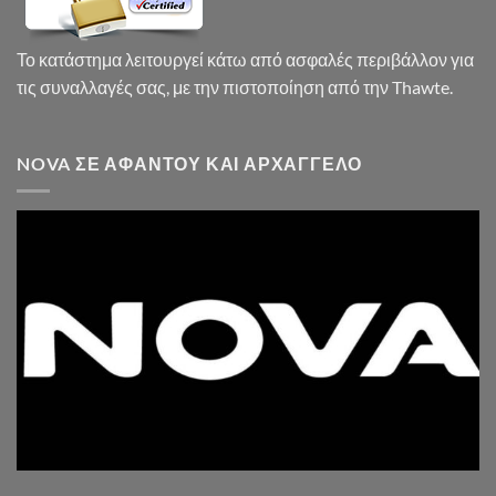
Το κατάστημα λειτουργεί κάτω από ασφαλές περιβάλλον για
τις συναλλαγές σας, με την πιστοποίηση από την Thawte.
NOVA ΣΕ ΑΦΆΝΤΟΥ ΚΑΙ ΑΡΧΆΓΓΕΛΟ