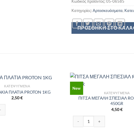
Κωδικός προϊόντος:
05-06585
Κατηγορίες:
Αρτοσκευάσματα
,
Κατε
ΠΡΟΣΘΉΚΗ ΣΤΟ ΚΑΛΆ
ΚΑΤΕΨΥΓΜΈΝΑ
New
ΚΙΑ ΠΛΑΤΙΑ PROTON 1KG
ΚΑΤΕΨΥΓΜΈΝΑ
2,50
€
ΠΙΤΣΑ ΜΕΓΑΛΗ ΣΠΕΣΙΑΛ RO
450GR
ΛΑΤΙΑ PROTON 1KG ποσότητα
4,50
€
ΠΙΤΣΑ ΜΕΓΑΛΗ ΣΠΕΣΙΑΛ RODOS 