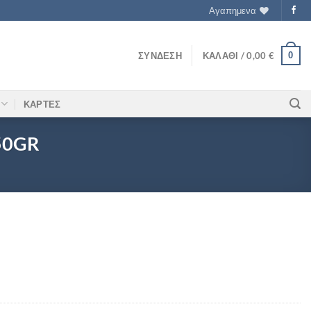
Αγαπημενα
0
ΣΎΝΔΕΣΗ
ΚΑΛΆΘΙ /
0,00
€
ΚΑΡΤΕΣ
50GR
NANA 50GR ποσότητα