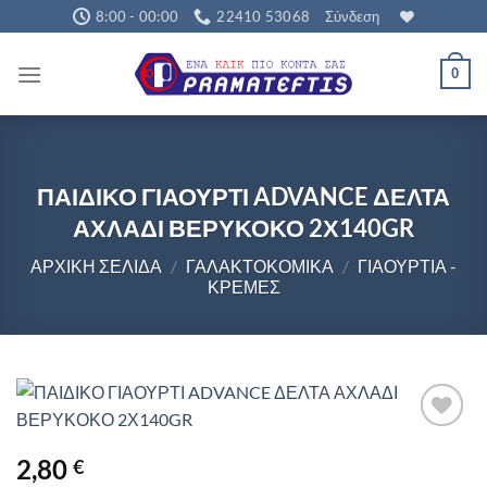
Μετάβαση
8:00 - 00:00
22410 53068
Σύνδεση
στο
περιεχόμενο
0
ΠΑΙΔΙΚΟ ΓΙΑΟΥΡΤΙ ADVANCE ΔΕΛΤΑ
ΑΧΛΑΔΙ ΒΕΡΥΚΟΚΟ 2Χ140GR
ΑΡΧΙΚΉ ΣΕΛΊΔΑ
/
ΓΑΛΑΚΤΟΚΟΜΙΚΆ
/
ΓΙΑΟΎΡΤΙΑ -
ΚΡΈΜΕΣ
2,80
€