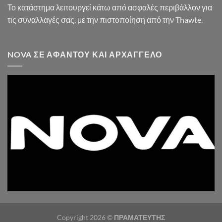
Το κατάστημα λειτουργεί κάτω από ασφαλές περιβάλλον για
τις συναλλαγές σας, με την πιστοποίηση από την Thawte.
NOVA ΣΕ ΑΦΆΝΤΟΥ ΚΑΙ ΑΡΧΆΓΓΕΛΟ
Copyright 2026 ©
ΠΡΑΜΑΤΕΥΤΗΣ