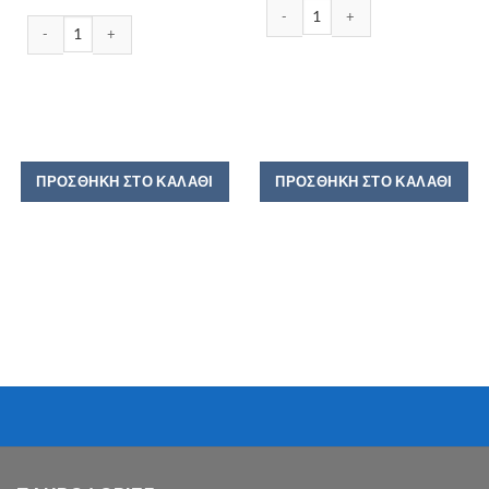
LA VACHE QUI RIT 133GR ποσότητα
PHILADELPHIA ΤΥΡΙ ΚΡΕΜΑ 200GR ποσότητα
ΠΡΟΣΘΉΚΗ ΣΤΟ ΚΑΛΆΘΙ
ΠΡΟΣΘΉΚΗ ΣΤΟ ΚΑΛΆΘΙ