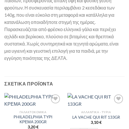
παιδιών, προσφέροντας απαλή υφή και φυσική γεύση
φρούτων. Η συσκευασία περιλαμβάνει 2 κεσεδάκια των
140g, που είναι εύκολα στη μεταφορά και κατάλληλα για
κατανάλωση οποιαδήποτε στιγμή της ημέρας.
Παρασκευάζεται από φρέσκο ελληνικό γάλα και περιέχει
αχλάδι και βερίκοκο, πλούσια σε βιταμίνες και θρεπτικά
συστατικά. Χωρίς συντηρητικά και τεχνητά αρώματα, είναι
μια υγιεινή και γευστική επιλογή για τα παιδιά, με την
εγγύηση ποιότητας της ΔΕΛΤΑ.
ΣΧΕΤΙΚΆ ΠΡΟΪΌΝΤΑ
ΓΑΛΑΚΤΟΚΟΜΙΚΆ
ΑΛΛΑΝΤΙΚΆ - ΤΥΡΙΆ
PHILADELPHIA ΤΥΡΙ
LA VACHE QUI RIT 133GR
ΚΡΕΜΑ 200GR
3,10
€
3,20
€