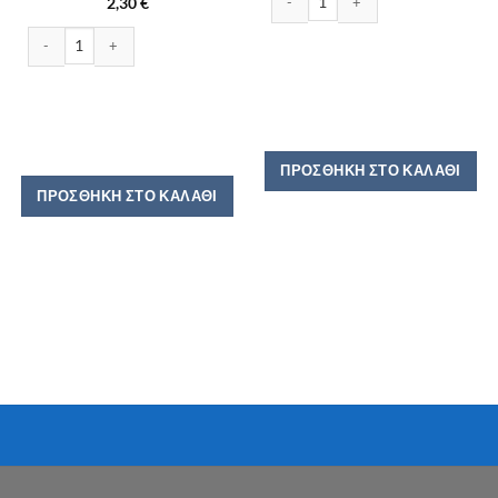
2,30
€
ΠΑΞΑΜΑΣ ΚΡΙΘΙΝΟΣ ΧΩΡΙΣ ΑΛΑΤΙ 400GR ποσότητα
ΠΡΟΣΘΉΚΗ ΣΤΟ ΚΑΛΆΘΙ
ΠΡΟΣΘΉΚΗ ΣΤΟ ΚΑΛΆΘΙ