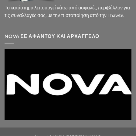
Το κατάστημα λειτουργεί κάτω από ασφαλές περιβάλλον για
τις συναλλαγές σας, με την πιστοποίηση από την Thawte.
NOVA ΣΕ ΑΦΆΝΤΟΥ ΚΑΙ ΑΡΧΆΓΓΕΛΟ