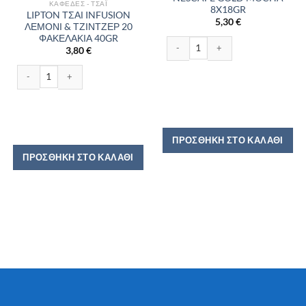
ΚΑΦΈΔΕΣ - ΤΣΆΙ
8X18GR
LIPTON ΤΣΑΙ INFUSION
5,30
€
ΛΕΜΟΝΙ & ΤΖΙΝΤΖΕΡ 20
ΦΑΚΕΛΑΚΙΑ 40GR
NESCAFE GOLD MOCHA 8X18GR πο
3,80
€
LIPTON ΤΣΑΙ INFUSION ΛΕΜΟΝΙ & ΤΖΙΝΤΖΕΡ 20 ΦΑΚΕΛΑΚΙΑ 40GR ποσότη
ΠΡΟΣΘΉΚΗ ΣΤΟ ΚΑΛΆΘΙ
ΠΡΟΣΘΉΚΗ ΣΤΟ ΚΑΛΆΘΙ