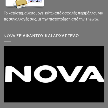
Το κατάστημα λειτουργεί κάτω από ασφαλές περιβάλλον για
τις συναλλαγές σας, με την πιστοποίηση από την Thawte.
NOVA ΣΕ ΑΦΆΝΤΟΥ ΚΑΙ ΑΡΧΆΓΓΕΛΟ