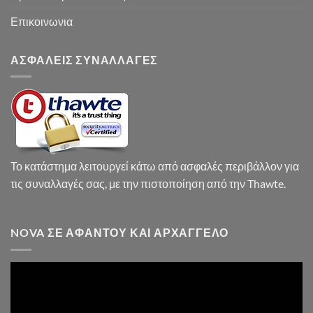
Επικοινωνια
ΑΣΦΑΛΕΙΣ ΣΥΝΑΛΛΑΓΕΣ
Το κατάστημα λειτουργεί κάτω από ασφαλές περιβάλλον για
τις συναλλαγές σας, με την πιστοποίηση από την Thawte.
NOVA ΣΕ ΑΦΆΝΤΟΥ ΚΑΙ ΑΡΧΆΓΓΕΛΟ