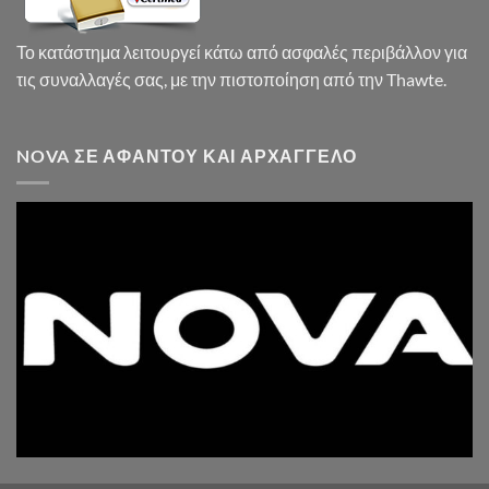
Το κατάστημα λειτουργεί κάτω από ασφαλές περιβάλλον για
τις συναλλαγές σας, με την πιστοποίηση από την Thawte.
NOVA ΣΕ ΑΦΆΝΤΟΥ ΚΑΙ ΑΡΧΆΓΓΕΛΟ