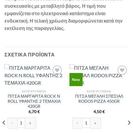
συσκευασίες με μεταβλητό βάρος. Η τιμή που
εμφανίζεται στο ηλεκτρονικό κατάστημα είναι
ενδεικτική. Η τελική χρέωση διαμορφώνεται κατά την
εκτέλεση της παραγγελίας.
ΣΧΕΤΙΚΆ ΠΡΟΪΌΝΤΑ
New
ΚΑΤΕΨΥΓΜΈΝΑ
ΚΑΤΕΨΥΓΜΈΝΑ
ΠΙΤΣΑ ΜΑΡΓΑΡΙΤΑ ROCK N
ΠΙΤΣΑ ΜΕΓΑΛΗ ΣΠΕΣΙΑΛ
ROLL ΥΦΑΝΤΗΣ 2 ΤΕΜΑΧΙΑ
RODOS PIZZA 450GR
420GR
6,70
€
4,50
€
OS PIZZA 700GR ποσότητα
ΠΙΤΣΑ ΜΑΡΓΑΡΙΤΑ ROCK N ROLL ΥΦΑΝΤΗΣ 2 ΤΕΜΑΧΙΑ 420GR ποσότητα
ΠΙΤΣΑ ΜΕΓΑΛΗ ΣΠΕΣΙΑΛ RODOS PIZ