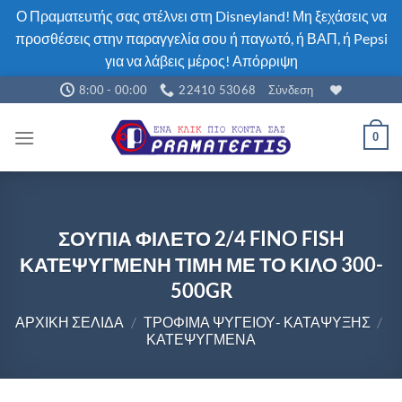
Ο Πραματευτής σας στέλνει στη Disneyland! Μη ξεχάσεις να
προσθέσεις στην παραγγελία σου ή παγωτό, ή ΒΑΠ, ή Pepsi
για να λάβεις μέρος!
Απόρριψη
Μετάβαση
8:00 - 00:00
22410 53068
Σύνδεση
στο
περιεχόμενο
0
ΣΟΥΠΙΑ ΦΙΛΕΤΟ 2/4 FINO FISH
ΚΑΤΕΨΥΓΜΕΝΗ ΤΙΜΗ ΜΕ ΤΟ ΚΙΛΟ 300-
500GR
ΑΡΧΙΚΉ ΣΕΛΊΔΑ
/
ΤΡΌΦΙΜΑ ΨΥΓΕΊΟΥ- ΚΑΤΆΨΥΞΗΣ
/
ΚΑΤΕΨΥΓΜΈΝΑ