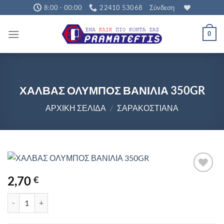
Μετάβαση
8:00 - 00:00
22410 53068
Σύνδεση
στο
περιεχόμενο
0
ΧΑΛΒΑΣ ΟΛΥΜΠΟΣ ΒΑΝΙΛΙΑ 350GR
ΑΡΧΙΚΉ ΣΕΛΊΔΑ
/
ΣΑΡΑΚΟΣΤΙΑΝΆ
2,70
€
ΧΑΛΒΑΣ ΟΛΥΜΠΟΣ ΒΑΝΙΛΙΑ 350GR ποσότητα