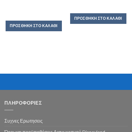
ΠΡΟΣΘΉΚΗ ΣΤΟ ΚΑΛΆΘΙ
ΠΡΟΣΘΉΚΗ ΣΤΟ ΚΑΛΆΘΙ
ΠΛΗΡΟΦΟΡΙΕΣ
Συχνες Ερωτησεις
Όροι και προϋποθέσεις Διαγωνισμού Disneyland