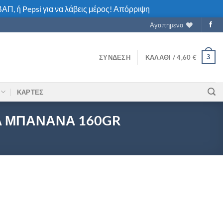
ΑΠ, ή Pepsi για να λάβεις μέρος!
Απόρριψη
Αγαπημενα
3
ΣΎΝΔΕΣΗ
ΚΑΛΆΘΙ /
4,60
€
ΚΑΡΤΕΣ
Α ΜΠΑΝΑΝΑ 160GR
K ΣΟΚΟΛΑΤΑ ΦΡΑΟΥΛΑ ΜΠΑΝΑΝΑ 160GR ποσότητα