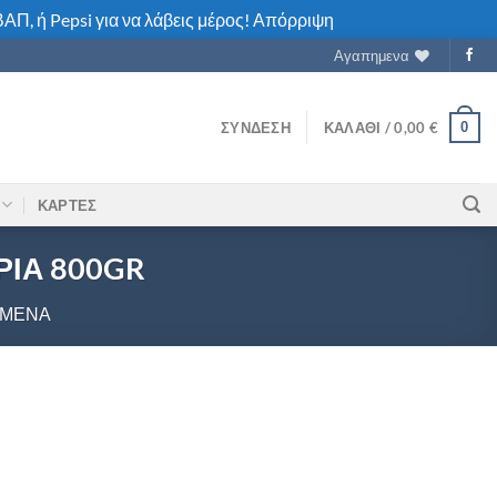
ΑΠ, ή Pepsi για να λάβεις μέρος!
Απόρριψη
Αγαπημενα
0
ΣΎΝΔΕΣΗ
ΚΑΛΆΘΙ /
0,00
€
ΚΑΡΤΕΣ
ΡΙΑ 800GR
ΓΜΈΝΑ
ΚΑ ΣΤΡΙΦΤΑΡΙΑ 800GR ποσότητα