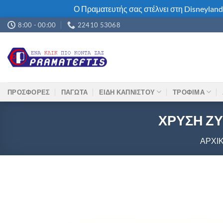
Ο Πραματευτής σας στέλνει στη Disneyland
Μετάβαση
8:00 - 00:00
22410 53068
στο
περιεχόμενο
ΠΡΟΣΦΟΡΕΣ
ΠΑΓΩΤΑ
ΕΙΔΗ ΚΑΠΝΙΣΤΟΥ
ΤΡΟΦΙΜΑ
ΧΡΥΣΗ ΖΥ
ΑΡΧΙ