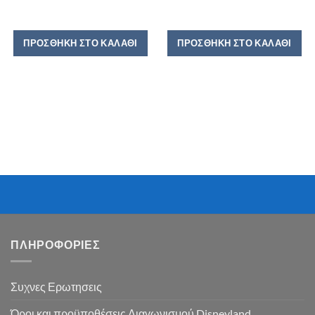
ΠΡΟΣΘΉΚΗ ΣΤΟ ΚΑΛΆΘΙ
ΠΡΟΣΘΉΚΗ ΣΤΟ ΚΑΛΆΘΙ
ΠΛΗΡΟΦΟΡΙΕΣ
Συχνες Ερωτησεις
Όροι και προϋποθέσεις Διαγωνισμού Disneyland