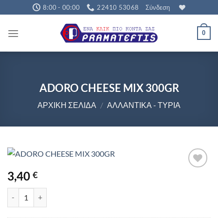
Μετάβαση
8:00 - 00:00
22410 53068
Σύνδεση
στο
περιεχόμενο
0
ADORO CHEESE MIX 300GR
ΑΡΧΙΚΉ ΣΕΛΊΔΑ
/
ΑΛΛΑΝΤΙΚΆ - ΤΥΡΙΆ
3,40
€
ADORO CHEESE MIX 300GR ποσότητα