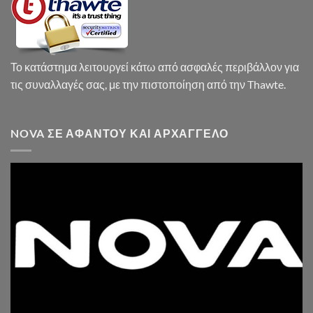
Το κατάστημα λειτουργεί κάτω από ασφαλές περιβάλλον για
τις συναλλαγές σας, με την πιστοποίηση από την Thawte.
NOVA ΣΕ ΑΦΆΝΤΟΥ ΚΑΙ ΑΡΧΆΓΓΕΛΟ