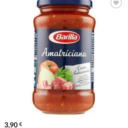
Προσθήκη
στα
αγαπημένα
3,90
€