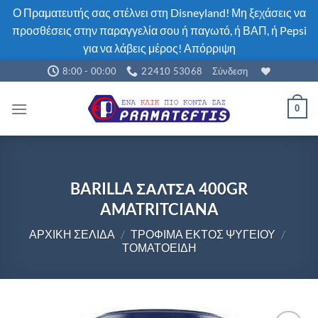
Ο Πραματευτής σας στέλνει στη Disneyland! Μη ξεχάσεις να
προσθέσεις στην παραγγελία σου ή παγωτό, ή ΒΑΠ, ή Pepsi
για να λάβεις μέρος!
Απόρριψη
Μετάβαση
8:00 - 00:00
22410 53068
Σύνδεση
στο
περιεχόμενο
0
BARILLA ΣΑΛΤΣΑ 400GR
AMATRITCIANA
ΑΡΧΙΚΉ ΣΕΛΊΔΑ
/
ΤΡΟΦΙΜΑ ΕΚΤΟΣ ΨΥΓΕΊΟΥ
/
ΤΟΜΑΤΟΕΙΔΉ