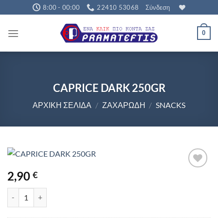
Μετάβαση
8:00 - 00:00
22410 53068
Σύνδεση
στο
περιεχόμενο
0
CAPRICE DARK 250GR
ΑΡΧΙΚΉ ΣΕΛΊΔΑ
/
ΖΑΧΑΡΏΔΗ
/
SNACKS
2,90
€
CAPRICE DARK 250GR ποσότητα