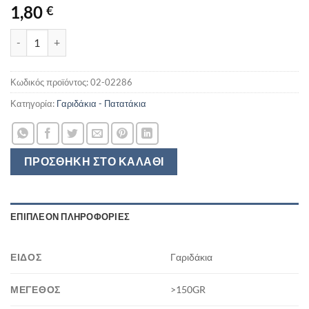
1,80
€
CHEETOS PACOTINIA 140-180GR ποσότητα
Κωδικός προϊόντος:
02-02286
Κατηγορία:
Γαριδάκια - Πατατάκια
ΠΡΟΣΘΉΚΗ ΣΤΟ ΚΑΛΆΘΙ
ΕΠΙΠΛΈΟΝ ΠΛΗΡΟΦΟΡΊΕΣ
ΕΊΔΟΣ
Γαριδάκια
ΜΈΓΕΘΟΣ
>150GR