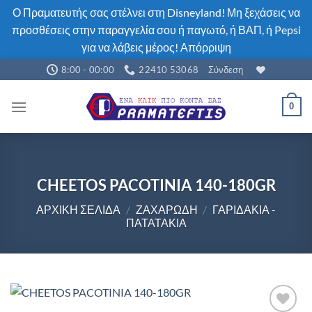
Ο Πραματευτής σας στέλνει στη Disneyland! Μη ξεχάσεις να
προσθέσεις στην παραγγελία σου ή παγωτό, ή ΒΑΠ, ή Pepsi
για να λάβεις μέρος!
Απόρριψη
Μετάβαση
8:00 - 00:00
22410 53068
Σύνδεση
στο
περιεχόμενο
0
CHEETOS PACOTINIA 140-180GR
ΑΡΧΙΚΉ ΣΕΛΊΔΑ
/
ΖΑΧΑΡΏΔΗ
/
ΓΑΡΙΔΆΚΙΑ -
ΠΑΤΑΤΆΚΙΑ