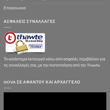
Επικοινωνια
ΑΣΦΑΛΕΙΣ ΣΥΝΑΛΛΑΓΕΣ
Το κατάστημα λειτουργεί κάτω από ασφαλές περιβάλλον για
τις συναλλαγές σας, με την πιστοποίηση από την Thawte.
NOVA ΣΕ ΑΦΆΝΤΟΥ ΚΑΙ ΑΡΧΆΓΓΕΛΟ