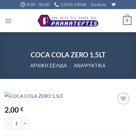
Μετάβαση
8:00 - 00:00
22410 53068
Σύνδεση
στο
περιεχόμενο
0
COCA COLA ZERO 1,5LT
ΑΡΧΙΚΉ ΣΕΛΊΔΑ
/
ΑΝΑΨΥΚΤΙΚΆ
2,00
€
COCA COLA ZERO 1,5LT ποσότητα