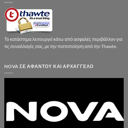
Το κατάστημα λειτουργεί κάτω από ασφαλές περιβάλλον για
τις συναλλαγές σας, με την πιστοποίηση από την Thawte.
NOVA ΣΕ ΑΦΆΝΤΟΥ ΚΑΙ ΑΡΧΆΓΓΕΛΟ