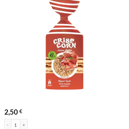
Προσθήκη
στα
αγαπημένα
2,50
€
CRISP CORN ΙΒΗΡΙΚΟ ΧΑΜΟΝ 123,5GR ποσότητα