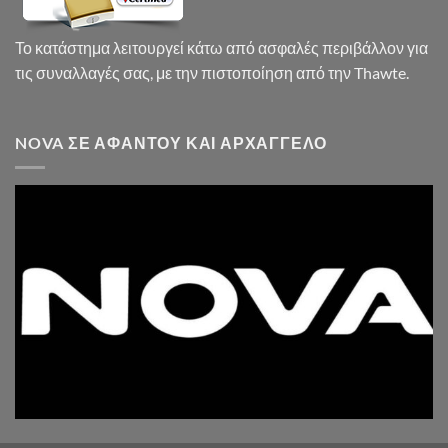
Το κατάστημα λειτουργεί κάτω από ασφαλές περιβάλλον για
τις συναλλαγές σας, με την πιστοποίηση από την Thawte.
NOVA ΣΕ ΑΦΆΝΤΟΥ ΚΑΙ ΑΡΧΆΓΓΕΛΟ