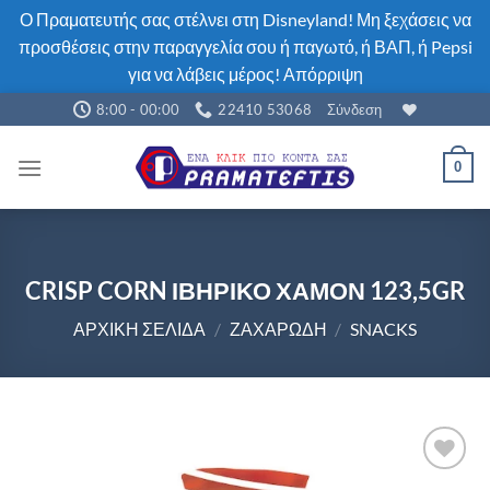
Ο Πραματευτής σας στέλνει στη Disneyland! Μη ξεχάσεις να
προσθέσεις στην παραγγελία σου ή παγωτό, ή ΒΑΠ, ή Pepsi
για να λάβεις μέρος!
Απόρριψη
Μετάβαση
8:00 - 00:00
22410 53068
Σύνδεση
στο
περιεχόμενο
0
CRISP CORN ΙΒΗΡΙΚΟ ΧΑΜΟΝ 123,5GR
ΑΡΧΙΚΉ ΣΕΛΊΔΑ
/
ΖΑΧΑΡΏΔΗ
/
SNACKS