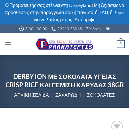
Ο Πραματευτής σας στέλνει στη Disneyland! Μη ξεχάσεις να
προσθέσεις στην παραγγελία σου ή παγωτό, ή ΒΑΠ, ή Pepsi
για να λάβεις μέρος!
Απόρριψη
Μετάβαση
8:00 - 00:00
22410 53068
Σύνδεση
στο
περιεχόμενο
0
DERBY ION ΜΕ ΣΟΚΟΛΑΤΑ ΥΓΕΙΑΣ
CRISP RICE ΚΑΙ ΓΕΜΙΣΗ ΚΑΡΥΔΑΣ 38GR
ΑΡΧΙΚΉ ΣΕΛΊΔΑ
/
ΖΑΧΑΡΏΔΗ
/
ΣΟΚΟΛΆΤΕΣ