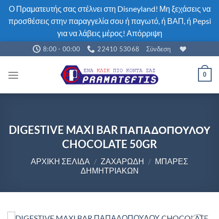
Ο Πραματευτής σας στέλνει στη Disneyland! Μη ξεχάσεις να
προσθέσεις στην παραγγελία σου ή παγωτό, ή ΒΑΠ, ή Pepsi
για να λάβεις μέρος!
Απόρριψη
Μετάβαση
8:00 - 00:00
22410 53068
Σύνδεση
στο
περιεχόμενο
0
DIGESTIVE MAXI BAR ΠΑΠΑΔΟΠΟΥΛΟΥ
CHOCOLATE 50GR
ΑΡΧΙΚΉ ΣΕΛΊΔΑ
/
ΖΑΧΑΡΏΔΗ
/
ΜΠΆΡΕΣ
ΔΗΜΗΤΡΙΑΚΏΝ