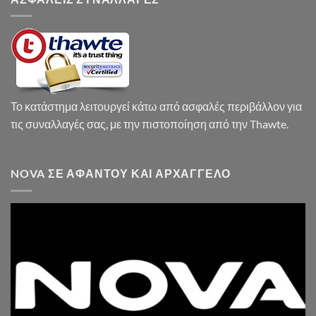
Το κατάστημα λειτουργεί κάτω από ασφαλές περιβάλλον για
τις συναλλαγές σας, με την πιστοποίηση από την Thawte.
NOVA ΣΕ ΑΦΆΝΤΟΥ ΚΑΙ ΑΡΧΆΓΓΕΛΟ