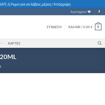
ΑΠ, ή Pepsi για να λάβεις μέρος!
Απόρριψη
Αγαπημενα
0
ΣΎΝΔΕΣΗ
ΚΑΛΆΘΙ /
0,00
€
ΚΑΡΤΕΣ
720ML
Α
URISH 720ML ποσότητα