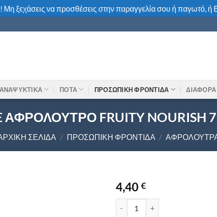
! Μη ξεχάσεις να προσθέσεις στην παραγγελία σου ή παγωτό, ή Β
ΑΝΑΨΥΚΤΙΚΑ
ΠΟΤΑ
ΠΡΟΣΩΠΙΚΗ ΦΡΟΝΤΙΔΑ
ΔΙΑΦΟΡΑ
 ΑΦΡΟΛΟΥΤΡΟ FRUITY NOURISH 
ΑΡΧΙΚΉ ΣΕΛΊΔΑ
/
ΠΡΟΣΩΠΙΚΉ ΦΡΟΝΤΊΔΑ
/
ΑΦΡΌΛΟΥΤΡ
4,40
€
DOVE ΑΦΡΟΛΟΥΤΡΟ FRUITY NO