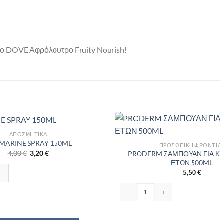
 το DOVE Αφρόλουτρο Fruity Nourish!
ΑΠΟΣΜΗΤΙΚΆ
 MARINE SPRAY 150ML
ΠΡΟΣΩΠΙΚΉ ΦΡΟΝΤΊ
Original
Η
4,00
€
3,20
€
PRODERM ΣΑΜΠΟΥΑΝ ΓΙΑ ΚΟ
price
τρέχουσα
ΕΤΩΝ 500ML
was:
τιμή
SPRAY 150ML ποσότητα
5,50
€
4,00 €.
είναι:
3,20 €.
PRODERM ΣΑΜΠΟΥΑΝ ΓΙΑ ΚΟΡΙΤ