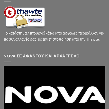
Το κατάστημα λειτουργεί κάτω από ασφαλές περιβάλλον για
τις συναλλαγές σας, με την πιστοποίηση από την Thawte.
NOVA ΣΕ ΑΦΆΝΤΟΥ ΚΑΙ ΑΡΧΆΓΓΕΛΟ