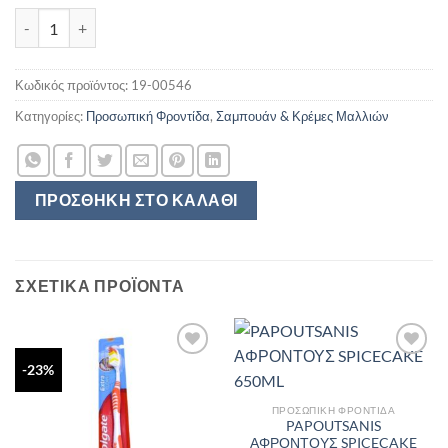
GLISS SHAMPOO ULTIMATE REPAIR SCHWARZKOPF 250ML ποσό
Κωδικός προϊόντος:
19-00546
Κατηγορίες:
Προσωπική Φροντίδα
,
Σαμπουάν & Κρέμες Μαλλιών
ΠΡΟΣΘΉΚΗ ΣΤΟ ΚΑΛΆΘΙ
ΣΧΕΤΙΚΆ ΠΡΟΪΌΝΤΑ
-23%
ΠΡΟΣΩΠΙΚΉ ΦΡΟΝΤΊΔΑ
PAPOUTSANIS
ΑΦΡΟΝΤΟΥΣ SPICECAKE