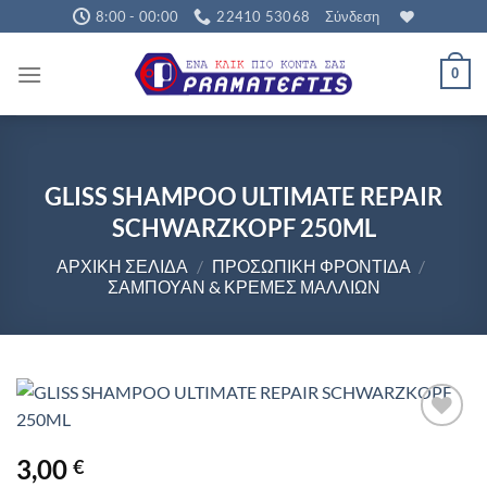
Μετάβαση
8:00 - 00:00
22410 53068
Σύνδεση
στο
περιεχόμενο
0
GLISS SHAMPOO ULTIMATE REPAIR
SCHWARZKOPF 250ML
ΑΡΧΙΚΉ ΣΕΛΊΔΑ
/
ΠΡΟΣΩΠΙΚΉ ΦΡΟΝΤΊΔΑ
/
ΣΑΜΠΟΥΆΝ & ΚΡΈΜΕΣ ΜΑΛΛΙΏΝ
3,00
€