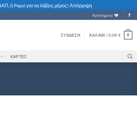
ΑΠ, ή Pepsi για να λάβεις μέρος!
Απόρριψη
Αγαπημενα
0
ΣΎΝΔΕΣΗ
ΚΑΛΆΘΙ /
0,00
€
ΚΑΡΤΕΣ
Y ποσότητα