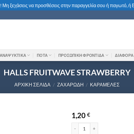
! Μη ξεχάσεις να προσθέσεις στην παραγγελία σου ή παγωτό, ή Β
ΑΝΑΨΥΚΤΙΚΑ
ΠΟΤΑ
ΠΡΟΣΩΠΙΚΗ ΦΡΟΝΤΙΔΑ
ΔΙΑΦΟΡΑ
HALLS FRUITWAVE STRAWBERRY
ΑΡΧΙΚΉ ΣΕΛΊΔΑ
/
ΖΑΧΑΡΏΔΗ
/
ΚΑΡΑΜΈΛΕΣ
1,20
€
HALLS FRUITWAVE STRAWBERR