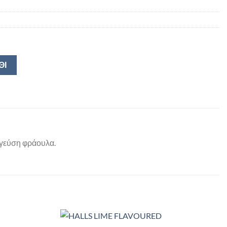
ΘΙ
 γεύση φράουλα.