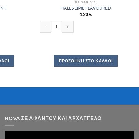
ΚΑΡΑΜΈΛΕΣ
INT
HALLS LIME FLAVOURED
1,20
€
α
HALLS LIME FLAVOURED ποσότητα
ΛΆΘΙ
ΠΡΟΣΘΉΚΗ ΣΤΟ ΚΑΛΆΘΙ
NOVA ΣΕ ΑΦΆΝΤΟΥ ΚΑΙ ΑΡΧΆΓΓΕΛΟ