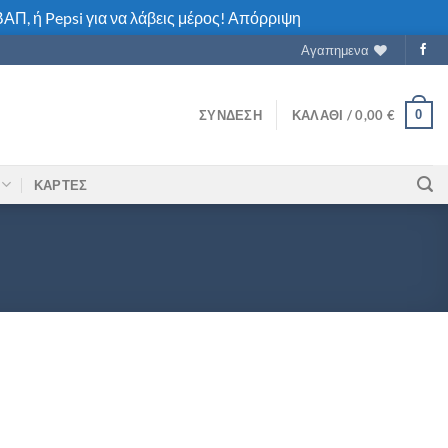
ΑΠ, ή Pepsi για να λάβεις μέρος!
Απόρριψη
Αγαπημενα
0
ΣΎΝΔΕΣΗ
ΚΑΛΆΘΙ /
0,00
€
ΚΑΡΤΕΣ
οσότητα