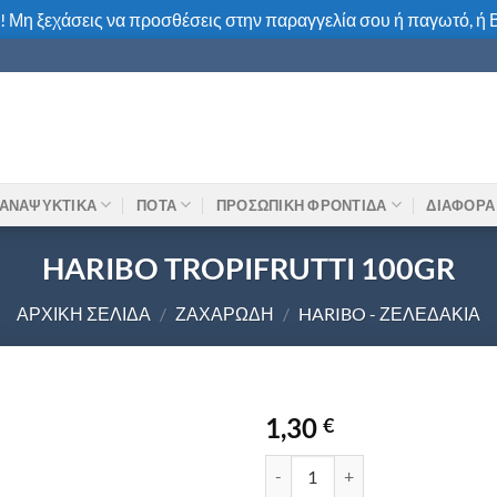
! Μη ξεχάσεις να προσθέσεις στην παραγγελία σου ή παγωτό, ή Β
ΑΝΑΨΥΚΤΙΚΑ
ΠΟΤΑ
ΠΡΟΣΩΠΙΚΗ ΦΡΟΝΤΙΔΑ
ΔΙΑΦΟΡΑ
HARIBO TROPIFRUTTI 100GR
ΑΡΧΙΚΉ ΣΕΛΊΔΑ
/
ΖΑΧΑΡΏΔΗ
/
HARIBO - ΖΕΛΕΔΆΚΙΑ
1,30
€
HARIBO TROPIFRUTTI 100GR π