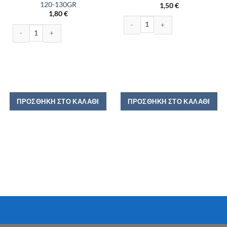
120-130GR
1,50
€
1,80
€
POPPERS CLASSIC 70-90GR ποσότη
CHEETOS DRACOULINIA 120-130GR ποσότητα
ΠΡΟΣΘΉΚΗ ΣΤΟ ΚΑΛΆΘΙ
ΠΡΟΣΘΉΚΗ ΣΤΟ ΚΑΛΆΘΙ