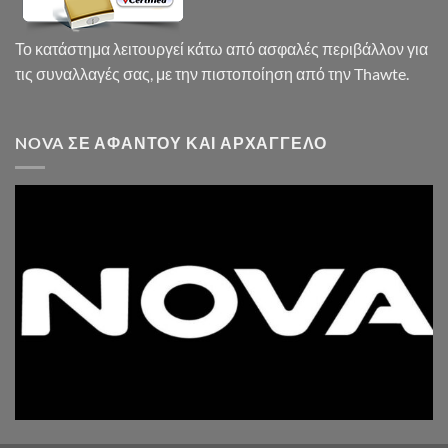
Το κατάστημα λειτουργεί κάτω από ασφαλές περιβάλλον για
τις συναλλαγές σας, με την πιστοποίηση από την Thawte.
NOVA ΣΕ ΑΦΆΝΤΟΥ ΚΑΙ ΑΡΧΆΓΓΕΛΟ