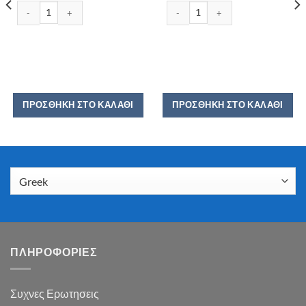
ΙΟΝ ΑΜΥΓΔΑΛΟΥ 100GR ποσότητα
LACTA ΑΜΥΓΔΑΛΟ 85GR ποσότητα
ότητα
ΠΡΟΣΘΉΚΗ ΣΤΟ ΚΑΛΆΘΙ
ΠΡΟΣΘΉΚΗ ΣΤΟ ΚΑΛΆΘΙ
ΠΛΗΡΟΦΟΡΙΕΣ
Συχνες Ερωτησεις