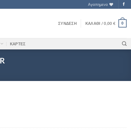
Αγαπημενα
0
ΣΎΝΔΕΣΗ
ΚΑΛΆΘΙ /
0,00
€
ΚΑΡΤΕΣ
R
120GR ποσότητα