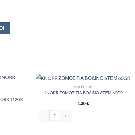
ΘΙ
ΜΑΓΕΙΡΙΚΉ
KNORR ΖΩΜΟΣ ΓΙΑ ΒΟΔΙΝΟ 6ΤΕΜ 60GR
NORR 112GR
1,30
€
KNORR ΖΩΜΟΣ ΓΙΑ ΒΟΔΙΝΟ 6ΤΕΜ 60GR ποσότητα
 112GR ποσότητα