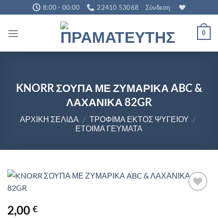
Μετάβαση
8:00 - 00:00
22410 53068
Σύνδεση
στο
περιεχόμενο
0
KNORR ΣΟΥΠΑ ΜΕ ΖΥΜΑΡΙΚΑ ABC &
ΛΑΧΑΝΙΚΑ 82GR
ΑΡΧΙΚΉ ΣΕΛΊΔΑ
/
ΤΡΟΦΙΜΑ ΕΚΤΟΣ ΨΥΓΕΊΟΥ
/
ΈΤΟΙΜΑ ΓΕΎΜΑΤΑ
2,00
€