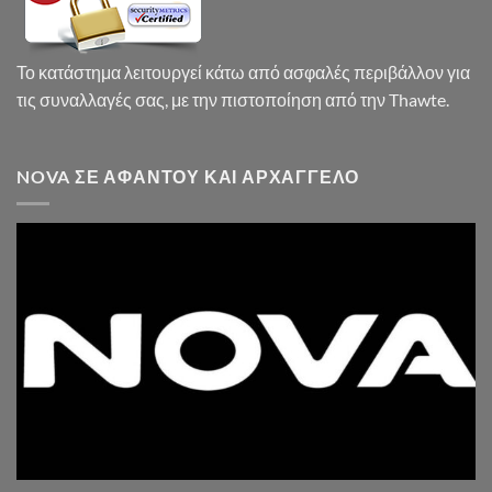
Το κατάστημα λειτουργεί κάτω από ασφαλές περιβάλλον για
τις συναλλαγές σας, με την πιστοποίηση από την Thawte.
NOVA ΣΕ ΑΦΆΝΤΟΥ ΚΑΙ ΑΡΧΆΓΓΕΛΟ