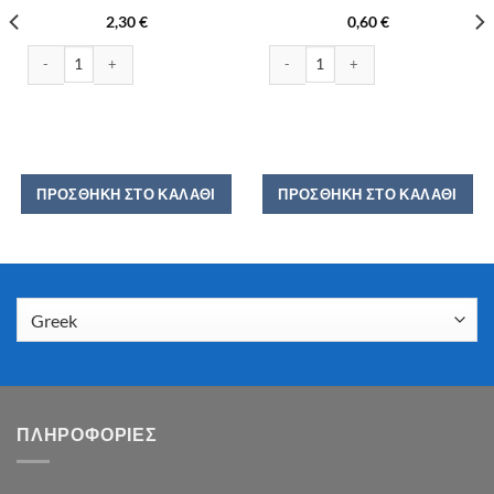
2,30
€
0,60
€
σότητα
LIFE ΧΥΜΟΣ ΠΟΡΤΟΚΑΛΙ 400ML ποσότητα
7DAYS COCOA BAR 32GR ποσότητα
ΠΡΟΣΘΉΚΗ ΣΤΟ ΚΑΛΆΘΙ
ΠΡΟΣΘΉΚΗ ΣΤΟ ΚΑΛΆΘΙ
ΠΛΗΡΟΦΟΡΙΕΣ