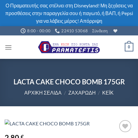
Ο Πραματευτής σας στέλνει στη Disneyland! Μη ξεχάσεις να
προσθέσεις στην παραγγελία σου ή παγωτό, ή ΒΑΠ, ή Pepsi
για να λάβεις μέρος!
Απόρριψη
Μετάβαση
8:00 - 00:00
22410 53068
Σύνδεση
στο
περιεχόμενο
0
LACTA CAKE CHOCO BOMB 175GR
ΑΡΧΙΚΉ ΣΕΛΊΔΑ
/
ΖΑΧΑΡΏΔΗ
/
ΚΈΙΚ
2,80
€