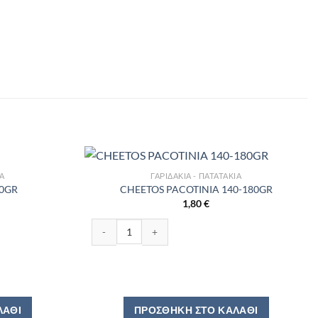
ΙΑ
ΓΑΡΙΔΆΚΙΑ - ΠΑΤΑΤΆΚΙΑ
80GR
CHEETOS PACOTINIA 140-180GR
1,80
€
ητα
CHEETOS PACOTINIA 140-180GR ποσότητα
ΛΆΘΙ
ΠΡΟΣΘΉΚΗ ΣΤΟ ΚΑΛΆΘΙ