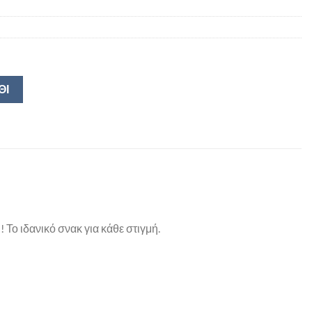
ΘΙ
 Το ιδανικό σνακ για κάθε στιγμή.