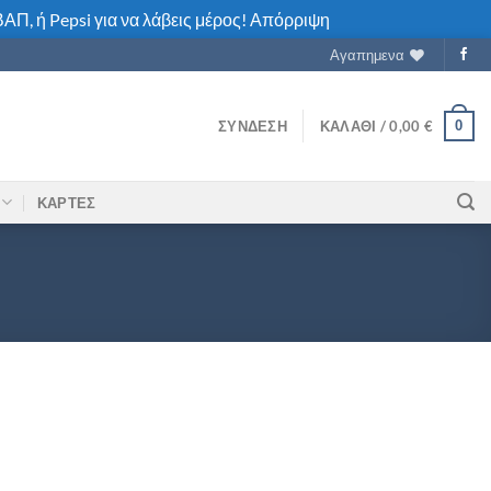
ΑΠ, ή Pepsi για να λάβεις μέρος!
Απόρριψη
Αγαπημενα
0
ΣΎΝΔΕΣΗ
ΚΑΛΆΘΙ /
0,00
€
ΚΑΡΤΕΣ
R ποσότητα