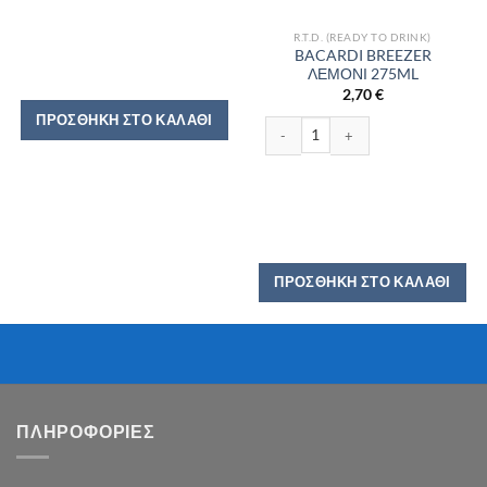
R.T.D. (READY TO DRINK)
BACARDI BREEZER
ΛΕΜΟΝΙ 275ML
2,70
€
ΠΡΟΣΘΉΚΗ ΣΤΟ ΚΑΛΆΘΙ
BACARDI BREEZER ΛΕΜΟΝΙ 275ML 
ΠΡΟΣΘΉΚΗ ΣΤΟ ΚΑΛΆΘΙ
ΠΛΗΡΟΦΟΡΙΕΣ