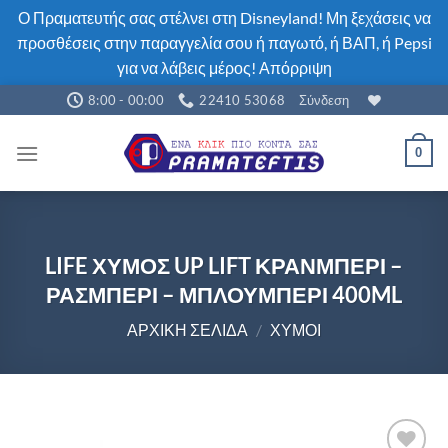
Ο Πραματευτής σας στέλνει στη Disneyland! Μη ξεχάσεις να
προσθέσεις στην παραγγελία σου ή παγωτό, ή ΒΑΠ, ή Pepsi
για να λάβεις μέρος!
Απόρριψη
Μετάβαση
8:00 - 00:00
22410 53068
Σύνδεση
στο
περιεχόμενο
0
LIFE ΧΥΜΟΣ UP LIFT ΚΡΑΝΜΠΕΡΙ –
ΡΑΣΜΠΕΡΙ – ΜΠΛΟΥΜΠΕΡΙ 400ML
ΑΡΧΙΚΉ ΣΕΛΊΔΑ
/
ΧΥΜΟΊ