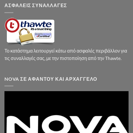
ΑΣΦΑΛΕΙΣ ΣΥΝΑΛΛΑΓΕΣ
Το κατάστημα λειτουργεί κάτω από ασφαλές περιβάλλον για
τις συναλλαγές σας, με την πιστοποίηση από την Thawte.
NOVA ΣΕ ΑΦΆΝΤΟΥ ΚΑΙ ΑΡΧΆΓΓΕΛΟ