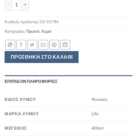
LIFE ΧΥΜΟΣ UP LIFT ΚΡΑΝΜΠΕΡΙ - ΡΑΣΜΠΕΡΙ - ΜΠΛΟΥΜΠΕΡΙ 40
Κωδικός προϊόντος:
03-92786
Κατηγορίες:
Πρωινό
,
Χυμοί
ΠΡΟΣΘΉΚΗ ΣΤΟ ΚΑΛΆΘΙ
ΕΠΙΠΛΈΟΝ ΠΛΗΡΟΦΟΡΊΕΣ
ΕΊΔΟΣ ΧΥΜΟΎ
Φυσικός
ΜΆΡΚΑ ΧΥΜΟΎ
Life
ΜΈΓΕΘΟΣ
400ml